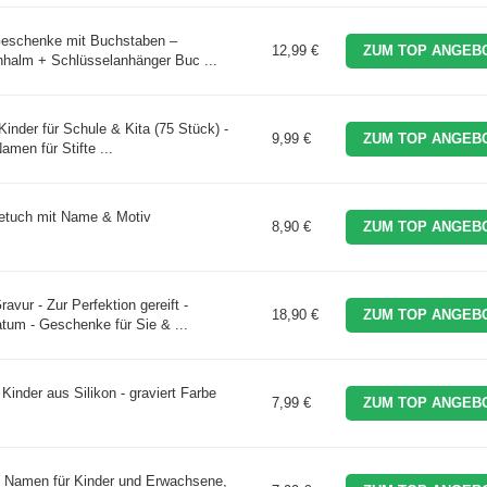
Geschenke mit Buchstaben –
12,99 €
ZUM TOP ANGEBO
hhalm + Schlüsselanhänger Buc ...
nder für Schule & Kita (75 Stück) -
9,99 €
ZUM TOP ANGEBO
amen für Stifte ...
etuch mit Name & Motiv
8,90 €
ZUM TOP ANGEBO
ur - Zur Perfektion gereift -
18,90 €
ZUM TOP ANGEBO
tum - Geschenke für Sie & ...
inder aus Silikon - graviert Farbe
7,99 €
ZUM TOP ANGEBO
t Namen für Kinder und Erwachsene,