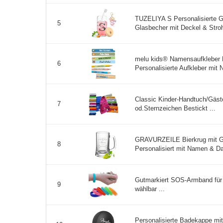
TUZELIYA S Personalisierte 
5
Glasbecher mit Deckel & Stro
melu kids® Namensaufkleber Ki
6
Personalisierte Aufkleber mit N
Classic Kinder-Handtuch/Gäst
7
od.Sternzeichen Bestickt ...
GRAVURZEILE Bierkrug mit Grav
8
Personalisiert mit Namen & Da
Gutmarkiert SOS-Armband für K
9
wählbar ...
Personalisierte Badekappe mi