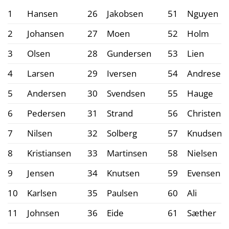
1
Hansen
26
Jakobsen
51
Nguyen
2
Johansen
27
Moen
52
Holm
3
Olsen
28
Gundersen
53
Lien
4
Larsen
29
Iversen
54
Andresen
5
Andersen
30
Svendsen
55
Hauge
6
Pedersen
31
Strand
56
Christens
7
Nilsen
32
Solberg
57
Knudsen
8
Kristiansen
33
Martinsen
58
Nielsen
9
Jensen
34
Knutsen
59
Evensen
10
Karlsen
35
Paulsen
60
Ali
11
Johnsen
36
Eide
61
Sæther