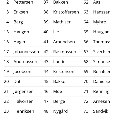
12
Pettersen
37
Bakken
62
Aas
13
Eriksen
38
Kristoffersen
63
Hanssen
14
Berg
39
Mathisen
64
Myhre
15
Haugen
40
Lie
65
Haugland
16
Hagen
41
Amundsen
66
Thomasse
17
Johannessen
42
Rasmussen
67
Sivertsen
18
Andreassen
43
Lunde
68
Simonsen
19
Jacobsen
44
Kristensen
69
Berntsen
20
Dahl
45
Bakke
70
Danielsen
21
Jørgensen
46
Moe
71
Rønning
22
Halvorsen
47
Berge
72
Arnesen
23
Henriksen
48
Nygård
73
Sandvik