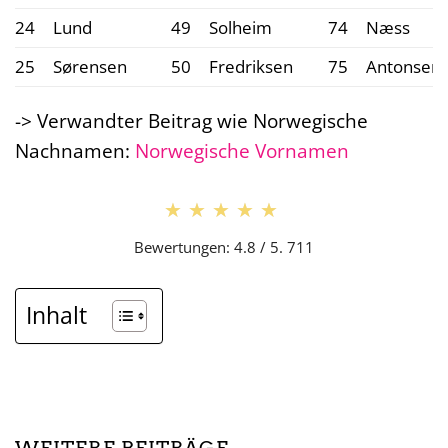
24
Lund
49
Solheim
74
Næss
25
Sørensen
50
Fredriksen
75
Antonsen
-> Verwandter Beitrag wie Norwegische
Nachnamen:
Norwegische Vornamen
★★★★★
★★★★★
Bewertungen: 4.8 / 5. 711
Inhalt