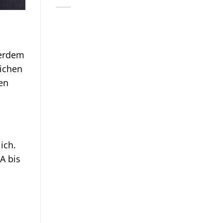
ßerdem
ichen
en
ich.
A bis