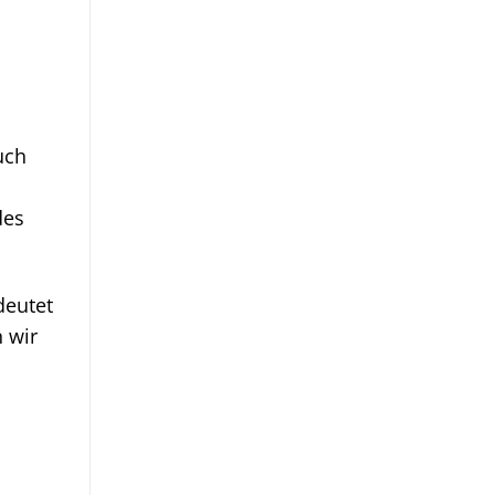
uch
des
deutet
 wir