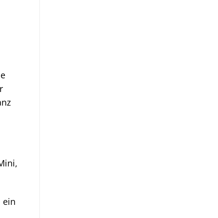
ie
r
anz
Mini,
 ein